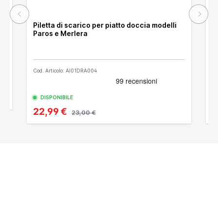
 Ø
Piletta di scarico per piatto doccia modelli
P
Paros e Merlera
D
Cod. Articolo: AI01DRA004
Co
DISPONIBILE
22,99 €
1
23,00 €