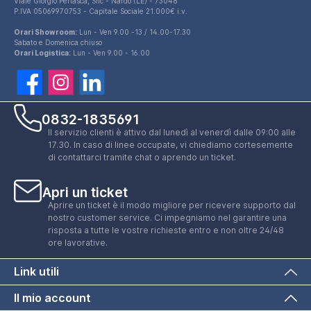
Viale Giorgio Perlasca, Snc - Nardò (LE) - 73048
P.IVA 05069970753 - Capitale Sociale 21.000€ i.v.
Orari Showroom:
Lun - Ven 9.00 -13 / 14.00-17.30
Sabato e Domenica chiuso
Orari Logistica:
Lun - Ven 9.00 - 16.00
0832-1835691
Il servizio clienti è attivo dal lunedì al venerdì dalle 09:00 alle
17.30. In caso di linee occupate, vi chiediamo cortesemente
di contattarci tramite chat o aprendo un ticket.
Apri un ticket
Aprire un ticket è il modo migliore per ricevere supporto dal
nostro customer service. Ci impegniamo nel garantire una
risposta a tutte le vostre richieste entro e non oltre 24/48
ore lavorative.
Piatto doccia 70x90 cm bianco lucido bordato
Link utili
in acrilico rinforzato | Asteios
62,99 €
Il mio account