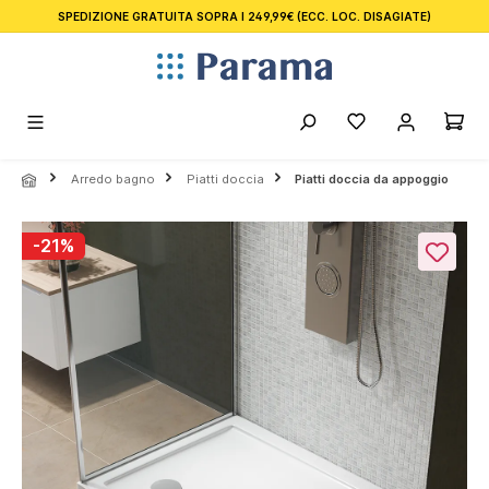
SPEDIZIONE GRATUITA SOPRA I 249,99€
(ECC. LOC. DISAGIATE)
nuto principale
Arredo bagno
Piatti doccia
Piatti doccia da appoggio
Salta la galleria di immagini
-21%