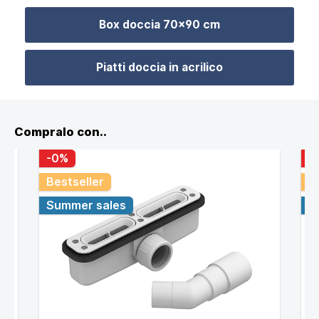
Fino a
Box doccia 70x90 cm
249,98
30 euro
euro
Piatti doccia in acrilico
Compralo con..
-0%
-
Bestseller
B
Summer sales
S