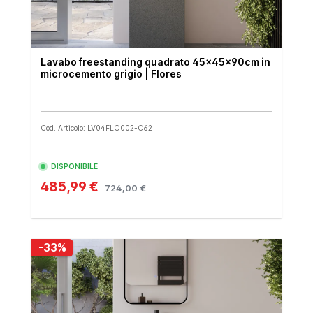
Lavabo freestanding quadrato 45x45x90cm in
microcemento grigio | Flores
Cod. Articolo: LV04FLO002-C62
DISPONIBILE
485,99 €
724,00 €
-33%