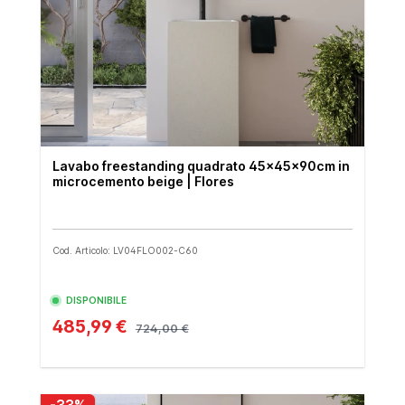
Lavabo freestanding quadrato 45x45x90cm in
microcemento beige | Flores
Cod. Articolo: LV04FLO002-C60
DISPONIBILE
485,99 €
724,00 €
-33%