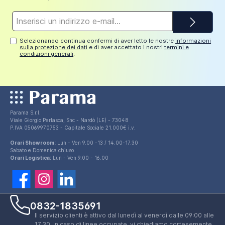
Indirizzo
e-
mail*
Selezionando continua confermi di aver letto le nostre
informazioni
sulla protezione dei dati
e di aver accettato i nostri
termini e
condizioni generali
.
Parama S.r.l.
Viale Giorgio Perlasca, Snc - Nardò (LE) - 73048
P.IVA 05069970753 - Capitale Sociale 21.000€ i.v.
Orari Showroom:
Lun - Ven 9.00 -13 / 14.00-17.30
Sabato e Domenica chiuso
Orari Logistica:
Lun - Ven 9.00 - 16.00
0832-1835691
Il servizio clienti è attivo dal lunedì al venerdì dalle 09:00 alle
17.30. In caso di linee occupate, vi chiediamo cortesemente