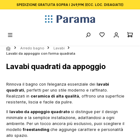
SPEDIZIONE GRATUITA SOPRA I 249,99€
(ECC. LOC. DISAGIATE)
nuto principale
Arredo bagno
Lavabi
Lavabi da appoggio con forma quadrata
Lavabi quadrati da appoggio
Rinnova il bagno con l’eleganza essenziale dei
lavabi
quadrati
, perfetti per uno stile moderno e raffinato.
Realizzati in
ceramica di alta qualità
, offrono una superficie
resistente, liscia e facile da pulire.
Il
lavabo da appoggio quadrato
si distingue per il design
minimale e la semplice installazione, adattandosi a ogni
ambiente. Per un tocco ancora più esclusivo, puoi scegliere il
modello
freestanding
che aggiunge carattere e personalità
allo spazio.