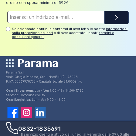
ordine con spesa minima di 599€.
Indirizzo
e-
mail*
Selezionando continua confermi di aver letto le nostre
informazioni
sulla protezione dei dati
e di aver accettato i nostri
termini e
condizioni generali
.
Parama S.r.l.
Viale Giorgio Perlasca, Snc - Nardò (LE) - 73048
P.IVA 05069970753 - Capitale Sociale 21.000€ i.v.
Orari Showroom:
Lun - Ven 9.00 -13 / 14.00-17.30
Sabato e Domenica chiuso
Orari Logistica:
Lun - Ven 9.00 - 16.00
0832-1835691
Il servizio clienti è attivo dal lunedì al venerdì dalle 09:00 alle