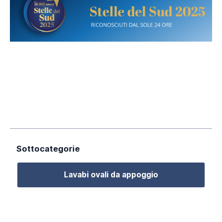
Costi di spedizione
Importo
Costi di
Ordine
Spedizione
Fino a
6 euro
50 euro
Fino a
12 euro
100 euro
Fino a
18 euro
150 euro
Sottocategorie
Fino a
24 euro
Lavabi ovali da appoggio
200 euro
Fino a
249,98
30 euro
euro