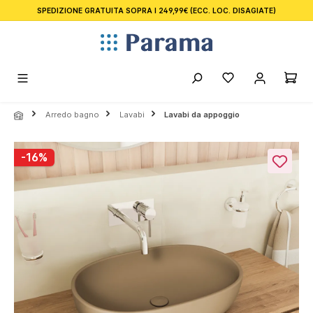
SPEDIZIONE GRATUITA SOPRA I 249,99€
(ECC. LOC. DISAGIATE)
nuto principale
Arredo bagno
Lavabi
Lavabi da appoggio
Salta la galleria di immagini
-16%