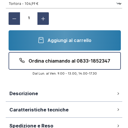
Aggiungi al carrello
Ordina chiamando al 0833-1852347
Dal Lun. al Ven. 9.00 - 13.00, 14.00-17.30
Descrizione
Tutta la funzionalità e la ricercatezza di cui hai
Caratteristiche tecniche
bisogno per arredare il tuo bagno
Una linea snella, curve morbide e ben proporzionate
Spedizione e Reso
2 anni
Garanzia: