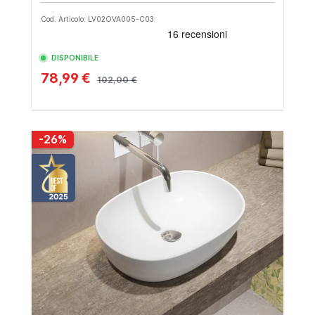
Cod. Articolo: LV02OVA005-C03
DISPONIBILE
78,99 €
102,00 €
-26%