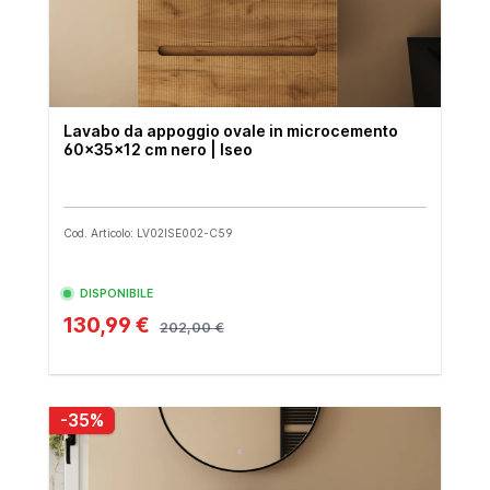
Lavabo da appoggio ovale in microcemento
60x35x12 cm nero | Iseo
Cod. Articolo: LV02ISE002-C59
DISPONIBILE
130,99 €
202,00 €
-35%