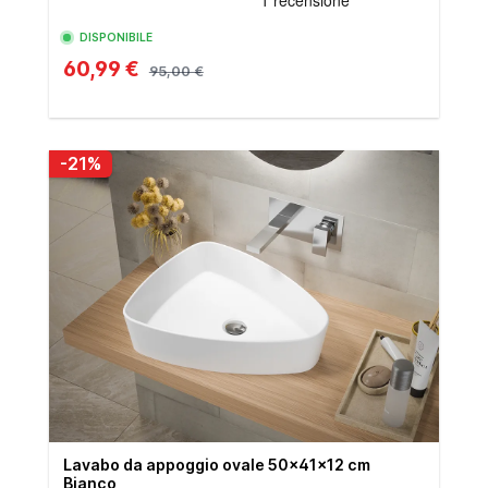
DISPONIBILE
60,99 €
95,00 €
-21%
Lavabo da appoggio ovale 50x41x12 cm
Bianco