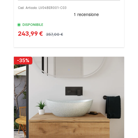
Cod. Articolo: LV04BER001-C03
DISPONIBILE
243,99 €
357,00 €
-35%