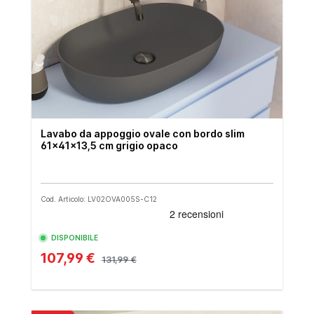
Lavabo da appoggio ovale con bordo slim
61x41x13,5 cm grigio opaco
Cod. Articolo: LV02OVA005S-C12
DISPONIBILE
107,99 €
131,99 €