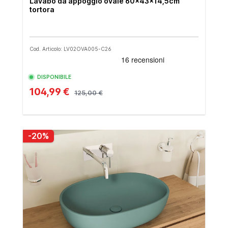
Lavabo da appoggio ovale 60x43x14,5cm
tortora
Cod. Articolo: LV02OVA005-C26
DISPONIBILE
104,99 €
125,00 €
-20%