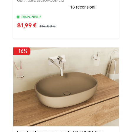
Cod. Articolo: LV02OVA005-C12
DISPONIBILE
81,99 €
114,00 €
-16%