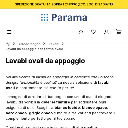
SPEDIZIONE GRATUITA SOPRA I 249,99€
(ECC. LOC. DISAGIATE)
nuto principale
Arredo bagno
Lavabi
Lavabi da appoggio con forma ovale
Lavabi ovali da appoggio
Sei alla ricerca di lavabi da appoggio in ceramica che uniscono
design, funzionalità e qualità?
La nostra selezione di
lavabi
ovali
è esattamente ciò che fa per te!
Immagina di arredare il tuo bagno con uno di questi eleganti
lavabi, disponibili in
diverse finiture
per soddisfare ogni
esigenza di stile. Scegli tra
bianco lucido
,
bianco opaco
,
nero opaco
,
grigio opaco
e molte altre varianti per trovare il
complemento perfetto per il tuo spazio.
Ogni lavabo è realizzato in ceramica di
alta qualità
,