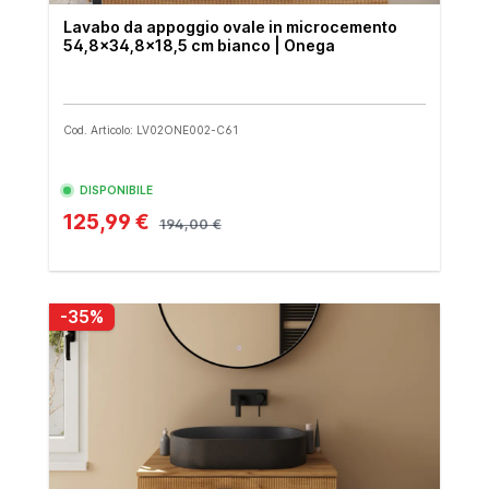
Lavabo da appoggio ovale in microcemento
54,8x34,8x18,5 cm bianco | Onega
Cod. Articolo: LV02ONE002-C61
DISPONIBILE
125,99 €
194,00 €
-35%