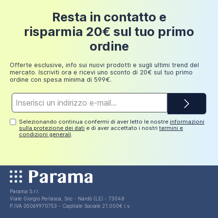
Resta in contatto e
risparmia 20€ sul tuo primo
ordine
Offerte esclusive, info sui nuovi prodotti e sugli ultimi trend del
mercato. Iscriviti ora e ricevi uno sconto di 20€ sul tuo primo
ordine con spesa minima di 599€.
Indirizzo
e-
mail*
Selezionando continua confermi di aver letto le nostre
informazioni
sulla protezione dei dati
e di aver accettato i nostri
termini e
condizioni generali
.
Parama S.r.l.
Viale Giorgio Perlasca, Snc - Nardò (LE) - 73048
P.IVA 05069970753 - Capitale Sociale 21.000€ i.v.