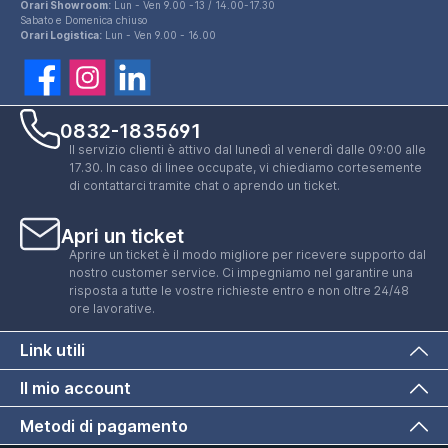
Orari Showroom:
Lun - Ven 9.00 -13 / 14.00-17.30
Sabato e Domenica chiuso
Orari Logistica:
Lun - Ven 9.00 - 16.00
0832-1835691
Il servizio clienti è attivo dal lunedì al venerdì dalle 09:00 alle
17.30. In caso di linee occupate, vi chiediamo cortesemente
di contattarci tramite chat o aprendo un ticket.
Apri un ticket
Aprire un ticket è il modo migliore per ricevere supporto dal
nostro customer service. Ci impegniamo nel garantire una
risposta a tutte le vostre richieste entro e non oltre 24/48
ore lavorative.
Link utili
Il mio account
Metodi di pagamento