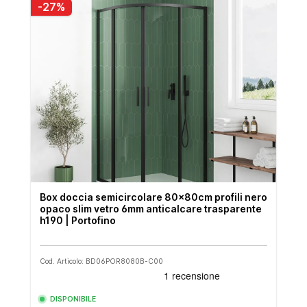
-27%
Box doccia semicircolare 80x80cm profili nero
opaco slim vetro 6mm anticalcare trasparente
h190 | Portofino
Cod. Articolo: BD06POR8080B-C00
DISPONIBILE