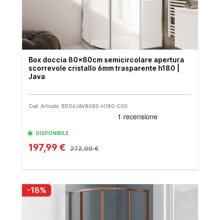
Box doccia 80x80cm semicircolare apertura
scorrevole cristallo 6mm trasparente h180 |
Java
Cod. Articolo: BD06JAV8080-H180-C00
DISPONIBILE
197,99 €
272,00 €
-18%