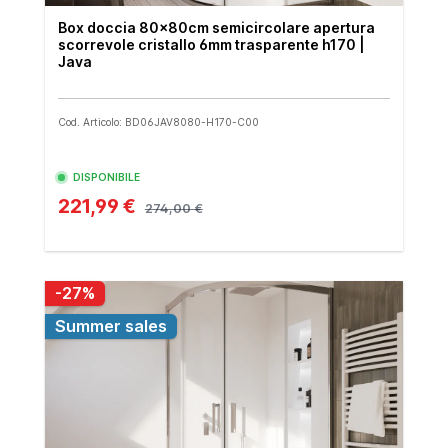
Box doccia 80x80cm semicircolare apertura
scorrevole cristallo 6mm trasparente h170 |
Java
Cod. Articolo: BD06JAV8080-H170-C00
DISPONIBILE
221,99 €
274,00 €
-27%
Summer sales