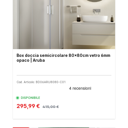
Box doccia semicircolare 80x80cm vetro 6mm
opaco | Aruba
Cod. Articolo: BD06ARU8080-C01
DISPONIBILE
295,99 €
415,00 €