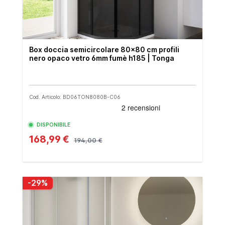
Box doccia semicircolare 80x80 cm profili
nero opaco vetro 6mm fumè h185 | Tonga
Cod. Articolo: BD06TON8080B-C06
DISPONIBILE
168,99 €
194,00 €
-29%