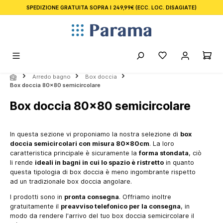
SPEDIZIONE GRATUITA SOPRA I 249,99€
(ECC. LOC. DISAGIATE)
nuto principale
Arredo bagno
Box doccia
Box doccia 80x80 semicircolare
Box doccia 80x80 semicircolare
In questa sezione vi proponiamo la nostra selezione di
box
doccia semicircolari con misura 80x80cm
. La loro
caratteristica principale è sicuramente la
forma stondata
, ciò
li rende
ideali in bagni in cui lo spazio è ristretto
in quanto
questa tipologia di box doccia è meno ingombrante rispetto
ad un tradizionale box doccia angolare.
I prodotti sono in
pronta consegna
. Offriamo inoltre
gratuitamente il
preavviso telefonico per la consegna
, in
modo da rendere l'arrivo del tuo box doccia semicircolare il