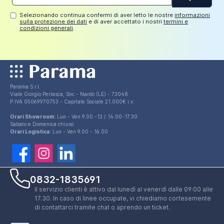
mail*
Selezionando continua confermi di aver letto le nostre
informazioni
sulla protezione dei dati
e di aver accettato i nostri
termini e
condizioni generali
.
Parama S.r.l.
Viale Giorgio Perlasca, Snc - Nardò (LE) - 73048
P.IVA 05069970753 - Capitale Sociale 21.000€ i.v.
Orari Showroom:
Lun - Ven 9.00 -13 / 14.00-17.30
Sabato e Domenica chiuso
Orari Logistica:
Lun - Ven 9.00 - 16.00
0832-1835691
Il servizio clienti è attivo dal lunedì al venerdì dalle 09:00 alle
17.30. In caso di linee occupate, vi chiediamo cortesemente
di contattarci tramite chat o aprendo un ticket.