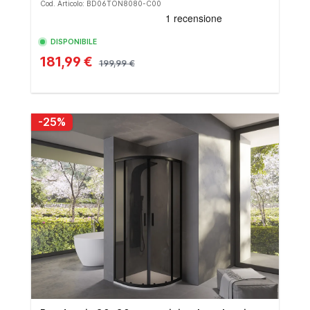
Cod. Articolo: BD06TON8080-C00
DISPONIBILE
181,99 €
199,99 €
-25%