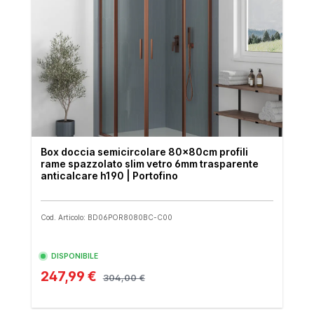
Box doccia semicircolare 80x80cm profili
rame spazzolato slim vetro 6mm trasparente
anticalcare h190 | Portofino
Cod. Articolo: BD06POR8080BC-C00
DISPONIBILE
247,99 €
304,00 €