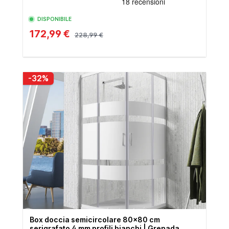
DISPONIBILE
172,99 €
228,99 €
-32%
Box doccia semicircolare 80x80 cm
serigrafato 4 mm profili bianchi | Grenada