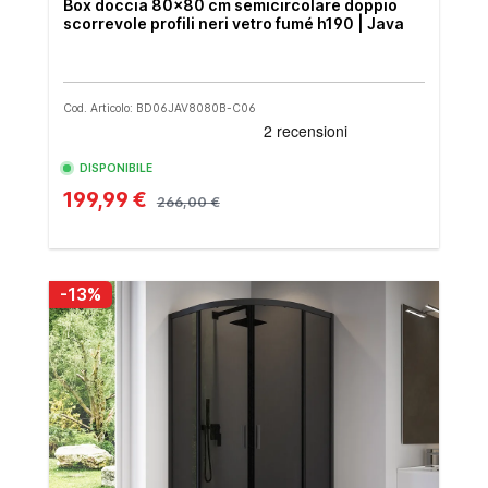
Box doccia 80x80 cm semicircolare doppio
scorrevole profili neri vetro fumé h190 | Java
Cod. Articolo: BD06JAV8080B-C06
DISPONIBILE
199,99 €
266,00 €
-13%