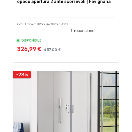
opaco apertura 2 ante scorrevoli | Favignana
Cod. Articolo: BD99FAV18090-C01
DISPONIBILE
326,99 €
457,00 €
-28%