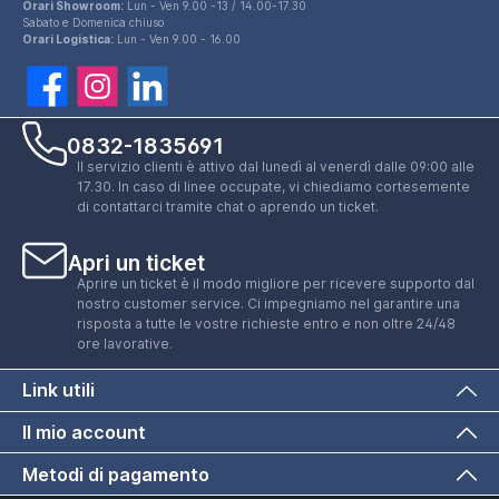
Orari Showroom:
Lun - Ven 9.00 -13 / 14.00-17.30
Sabato e Domenica chiuso
Orari Logistica:
Lun - Ven 9.00 - 16.00
0832-1835691
Il servizio clienti è attivo dal lunedì al venerdì dalle 09:00 alle
17.30. In caso di linee occupate, vi chiediamo cortesemente
di contattarci tramite chat o aprendo un ticket.
Apri un ticket
Aprire un ticket è il modo migliore per ricevere supporto dal
nostro customer service. Ci impegniamo nel garantire una
risposta a tutte le vostre richieste entro e non oltre 24/48
ore lavorative.
Link utili
Il mio account
Metodi di pagamento