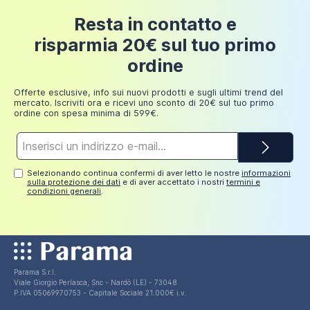
Resta in contatto e
risparmia 20€ sul tuo primo
ordine
Offerte esclusive, info sui nuovi prodotti e sugli ultimi trend del
mercato. Iscriviti ora e ricevi uno sconto di 20€ sul tuo primo
ordine con spesa minima di 599€.
Indirizzo
e-
mail*
Selezionando continua confermi di aver letto le nostre
informazioni
sulla protezione dei dati
e di aver accettato i nostri
termini e
condizioni generali
.
Parama S.r.l.
Viale Giorgio Perlasca, Snc - Nardò (LE) - 73048
P.IVA 05069970753 - Capitale Sociale 21.000€ i.v.