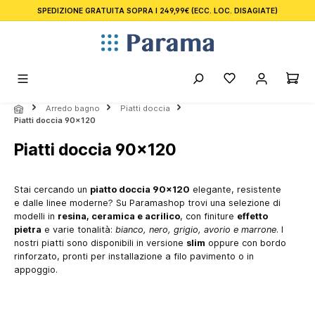
SPEDIZIONE GRATUITA SOPRA I 249,99€
(ECC. LOC. DISAGIATE)
nuto principale
Arredo bagno
Piatti doccia
Piatti doccia 90x120
Piatti doccia 90x120
Stai cercando un
piatto doccia 90x120
elegante, resistente
e dalle linee moderne? Su Paramashop trovi una selezione di
modelli in
resina, ceramica e acrilico
, con finiture
effetto
pietra
e varie tonalità:
bianco, nero, grigio, avorio e marrone
. I
nostri piatti sono disponibili in versione
slim
oppure con bordo
rinforzato, pronti per installazione a filo pavimento o in
appoggio.