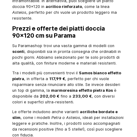
intramontabile. In alternativa, puoi scegliere un piatto
doccia 90x120 in
acrilico rinforzato
, come la linea
Asteios
, perfetto per chi vuole un prodotto leggero ma
resistente.
Prezzi e offerte dei piatti doccia
90x120 cm su Parama
Su Paramashop trovi una vasta gamma di modelli con
sconti
, disponibili sia in pronta consegna che ordinabili in
pochi giorni. Abbiamo selezionato per te solo prodotti di
alta qualità, con finiture moderne e materiali resistenti.
Tra i modelli più convenienti trovi il
Samos bianco effetto
pietra
, in offerta a
117,99 €
, perfetto per chi vuole
risparmiare senza rinunciare allo stile. Se invece desideri
un top di gamma, la
marmoresina effetto pietra Kos
è
disponibile da
202,00 €
fino a
233,00 €
, con diversi
colori e superfici ultra-resistenti.
Le offerte includono anche varianti
acriliche bordate e
slim
, come i modelli
Petra o Asteios
, ideali per installazioni
leggere e pratiche. Inoltre, i prodotti sono accompagnati
da recensioni positive (fino a 5 stelle!), così puoi scegliere
con fiducia.