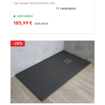
Cod. Articolo: PD01COS90120-C03
DISPONIBILE
185,99 €
220,00 €
-28%