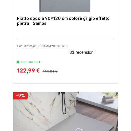
Piatto doccia 90x120 cm colore grigio effetto
pietra | Samos
Cod. Articolo: PD01SAM90120-C12
DISPONIBILE
122,99 €
141,01 €
-9%