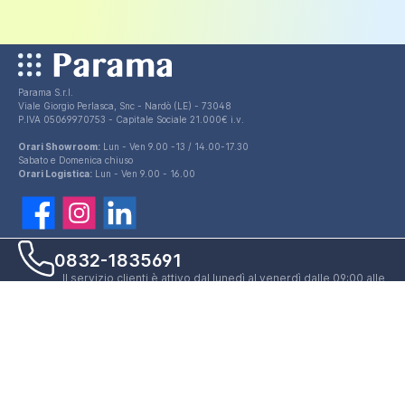
Parama S.r.l.
Viale Giorgio Perlasca, Snc - Nardò (LE) - 73048
P.IVA 05069970753 - Capitale Sociale 21.000€ i.v.
Orari Showroom:
Lun - Ven 9.00 -13 / 14.00-17.30
Sabato e Domenica chiuso
Orari Logistica:
Lun - Ven 9.00 - 16.00
0832-1835691
Il servizio clienti è attivo dal lunedì al venerdì dalle 09:00 alle
17.30. In caso di linee occupate, vi chiediamo cortesemente
di contattarci tramite chat o aprendo un ticket.
Apri un ticket
Aprire un ticket è il modo migliore per ricevere supporto dal
nostro customer service. Ci impegniamo nel garantire una
risposta a tutte le vostre richieste entro e non oltre 24/48