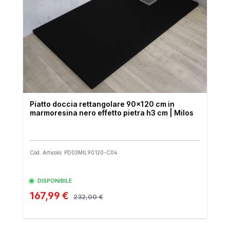
Piatto doccia rettangolare 90x120 cm in
marmoresina nero effetto pietra h3 cm | Milos
Cod. Articolo: PD03MIL90120-C04
DISPONIBILE
167,99 €
232,00 €