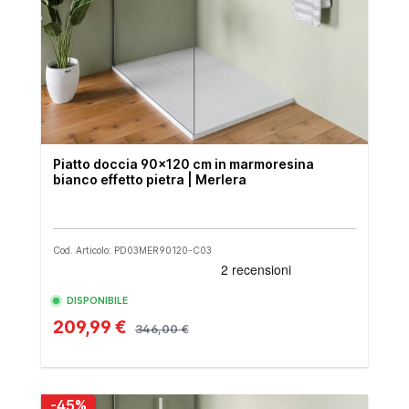
Piatto doccia 90x120 cm in marmoresina
bianco effetto pietra | Merlera
Cod. Articolo: PD03MER90120-C03
DISPONIBILE
209,99 €
346,00 €
-45%