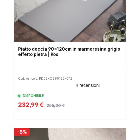
Piatto doccia 90x120cm in marmoresina grigio
effetto pietra | Kos
Cod. Articolo: PD03KOS90120-C12
DISPONIBILE
232,99 €
255,00 €
-8%