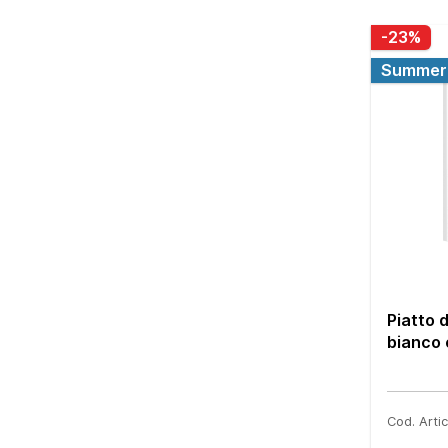
-23%
Summer 
Piatto 
bianco 
Cod. Art