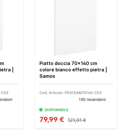
cm
Piatto doccia 70x140 cm
ietra |
colore bianco effetto pietra |
Samos
0-C03
Cod. Articolo: PD01SAM70140-C03
DISPONIBILE
79,99 €
121,01 €