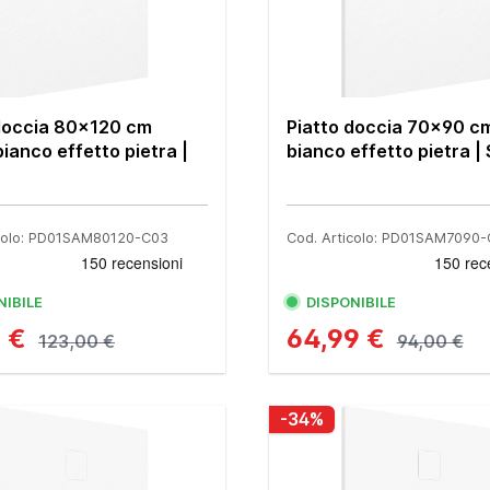
doccia 80x120 cm
Piatto doccia 70x90 c
bianco effetto pietra |
bianco effetto pietra 
icolo: PD01SAM80120-C03
Cod. Articolo: PD01SAM7090
NIBILE
DISPONIBILE
9 €
64,99 €
123,00 €
94,00 €
-34%