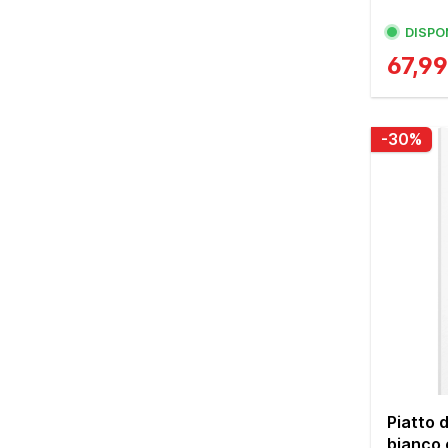
DISPO
67,9
-30%
Piatto 
bianco 