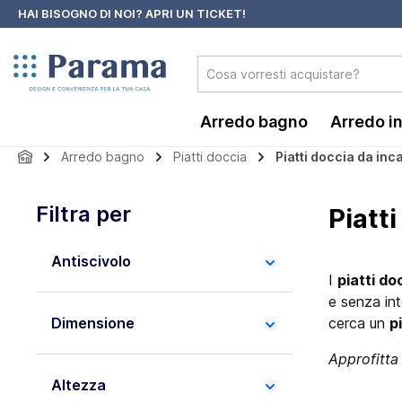
HAI BISOGNO DI NOI?
APRI UN TICKET!
 ricerca
Passa alla navigazione principale
Arredo bagno
Arredo i
Arredo bagno
Piatti doccia
Piatti doccia da inc
Filtra per
Piatt
Antiscivolo
I
piatti do
e senza int
Dimensione
cerca un
p
Approfitta 
Altezza