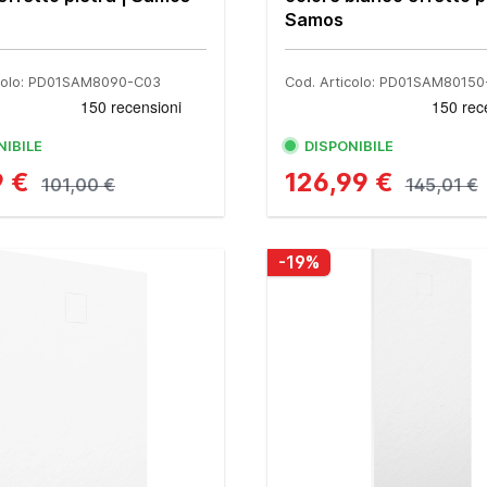
Samos
icolo: PD01SAM8090-C03
Cod. Articolo: PD01SAM8015
NIBILE
DISPONIBILE
9 €
126,99 €
101,00 €
145,01 €
-19%