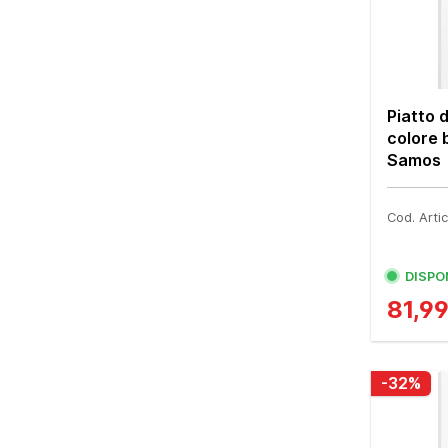
Piatto 
colore 
Samos
Cod. Art
DISPO
81,9
-32%