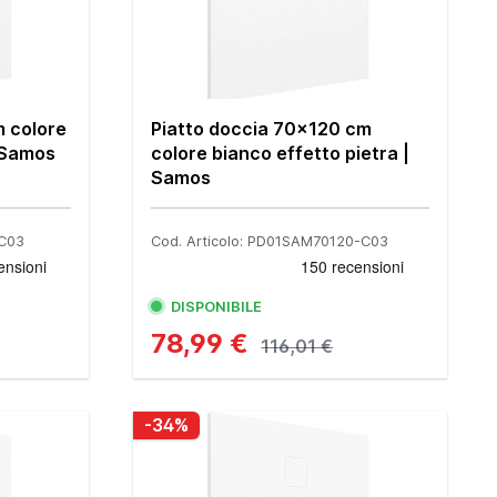
m colore
Piatto doccia 70x120 cm
| Samos
colore bianco effetto pietra |
Samos
-C03
Cod. Articolo: PD01SAM70120-C03
DISPONIBILE
78,99 €
116,01 €
-34%