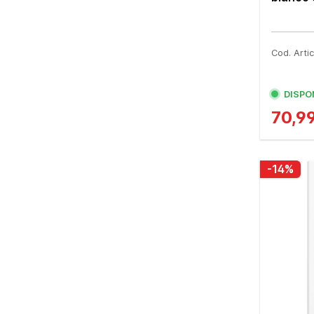
Cod. Art
DISPO
70,9
-14%