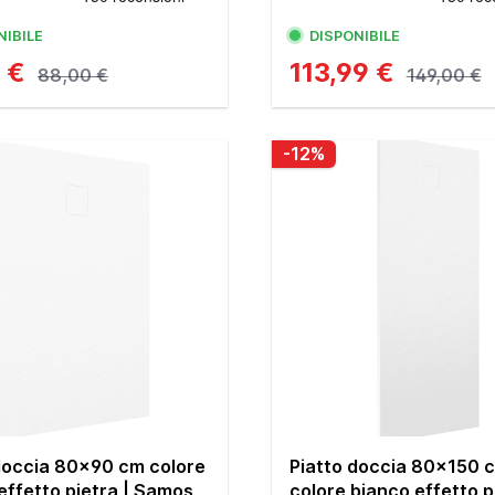
NIBILE
DISPONIBILE
9 €
113,99 €
88,00 €
149,00 €
-12%
doccia 80x90 cm colore
Piatto doccia 80x150 
effetto pietra | Samos
colore bianco effetto p