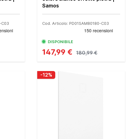
Samos
0-C03
Cod. Articolo: PD01SAM80180-C03
DISPONIBILE
147,99 €
180,99 €
-12%