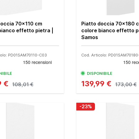
doccia 70x110 cm
Piatto doccia 70x180 
bianco effetto pietra |
colore bianco effetto p
Samos
icolo: PD01SAM70110-C03
Cod. Articolo: PD01SAM7018
NIBILE
DISPONIBILE
9 €
139,99 €
108,01 €
173,00 €
-23%