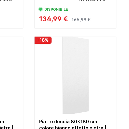
DISPONIBILE
134,99 €
165,99 €
-18%
cm
Piatto doccia 80x180 cm
ietra |
colore bianco effetto pietra |