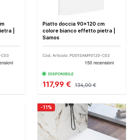
cm
Piatto doccia 90x120 cm
ietra |
colore bianco effetto pietra |
Samos
0-C03
Cod. Articolo: PD01SAM90120-C03
DISPONIBILE
117,99 €
134,00 €
-11%