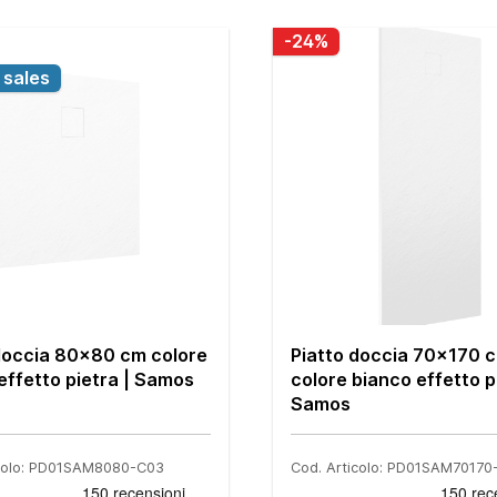
-24%
sales
doccia 80x80 cm colore
Piatto doccia 70x170 
effetto pietra | Samos
colore bianco effetto p
Samos
icolo: PD01SAM8080-C03
Cod. Articolo: PD01SAM70170