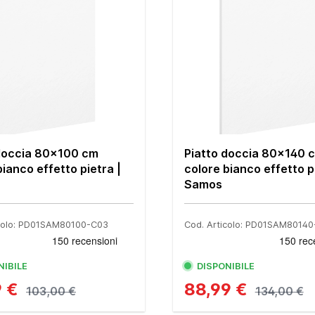
 doccia 80x100 cm
Piatto doccia 80x140 
bianco effetto pietra |
colore bianco effetto p
Samos
icolo: PD01SAM80100-C03
Cod. Articolo: PD01SAM8014
NIBILE
DISPONIBILE
9 €
88,99 €
103,00 €
134,00 €