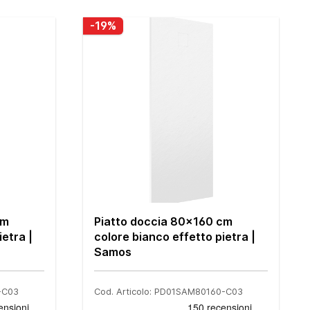
-19%
cm
Piatto doccia 80x160 cm
ietra |
colore bianco effetto pietra |
Samos
-C03
Cod. Articolo: PD01SAM80160-C03