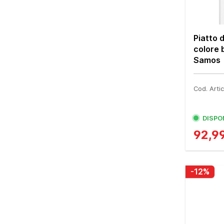
Piatto 
colore 
Samos
Cod. Art
DISPO
92,9
-12%