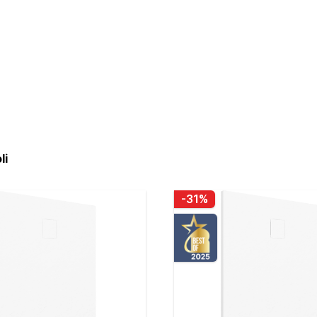
li
-31%