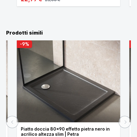
Prodotti simili
-9%
-
Piatto doccia 80x90 effetto pietra nero in
P
acrilico altezza slim | Petra
a