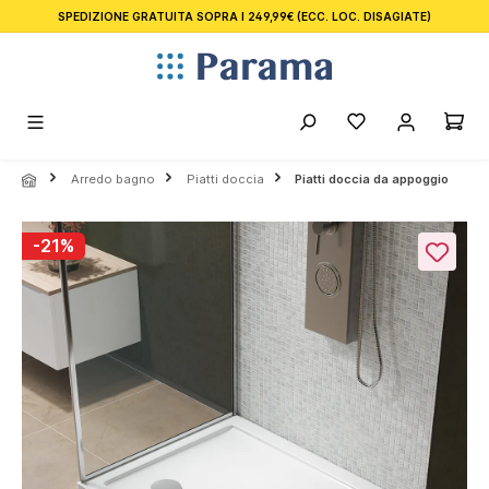
SPEDIZIONE GRATUITA SOPRA I 249,99€
(ECC. LOC. DISAGIATE)
nuto principale
Arredo bagno
Piatti doccia
Piatti doccia da appoggio
Salta la galleria di immagini
-21%