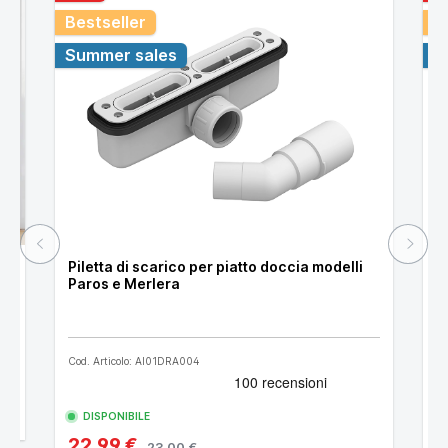
Fino a
Bestseller
B
249,98
30 euro
Summer sales
S
euro
Piletta di scarico per piatto doccia modelli
P
ly
Paros e Merlera
D
Cod. Articolo: AI01DRA004
Co
DISPONIBILE
22,99 €
1
23,00 €