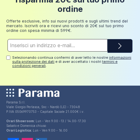
ordine
Offerte esclusive, info sui nuovi prodotti e sugli ultimi trend del
mercato. Iscriviti ora e ricevi uno sconto di 20€ sul tuo primo
ordine con spesa minima di 599€.
Indirizzo
e-
mail*
Selezionando continua confermi di aver letto le nostre
informazioni
sulla protezione dei dati
e di aver accettato i nostri
termini e
condizioni generali
.
Parama S.r.l.
Viale Giorgio Perlasca, Snc - Nardò (LE) - 73048
P.IVA 05069970753 - Capitale Sociale 21.000€ i.v.
Orari Showroom:
Lun - Ven 9.00 -13 / 14.00-17.30
Sabato e Domenica chiuso
Orari Logistica:
Lun - Ven 9.00 - 16.00