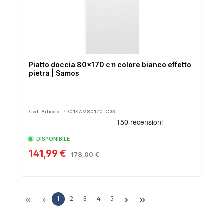
Piatto doccia 80x170 cm colore bianco effetto
pietra | Samos
Cod. Articolo: PD01SAM80170-C03
DISPONIBILE
141,99 €
178,00 €
1
2
3
4
5