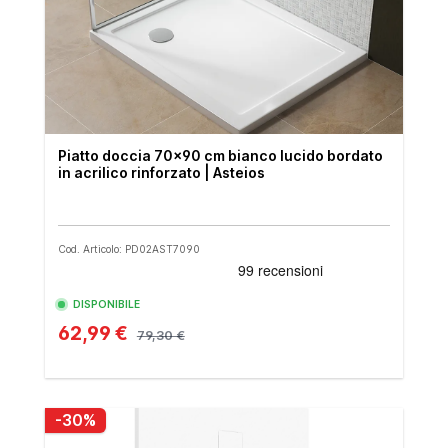
Piatto doccia 70x90 cm bianco lucido bordato
in acrilico rinforzato | Asteios
Cod. Articolo: PD02AST7090
DISPONIBILE
62,99 €
79,30 €
-30%