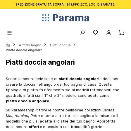
SPEDIZIONE GRATUITA SOPRA I 249,99€
(ECC. LOC. DISAGIATE)
nuto principale
Arredo bagno
Piatti doccia
Piatto doccia angolare
Piatti doccia angolari
Scopri la nostra selezione di
piatti doccia angolari
, ideali per
creare la doccia nell'angolo del tuo bagno di casa. Questa
tipologia di piatto fa riferimento sia ai modelli rettangolari che
quadrati, infatti sia il 1° che 2° modello sono adatti come
piatto doccia angolare
.
Su Paramashop.it trovi le nostre bellissime collezioni
Samos
,
Kos
,
Asteios
,
Petra
e tante altre tra cui scegliere la misura e il
modello che più si adatta allo stile del tuo bagno. Approfitta
delle nostre
offerte
e acquista con tranquillità grazie