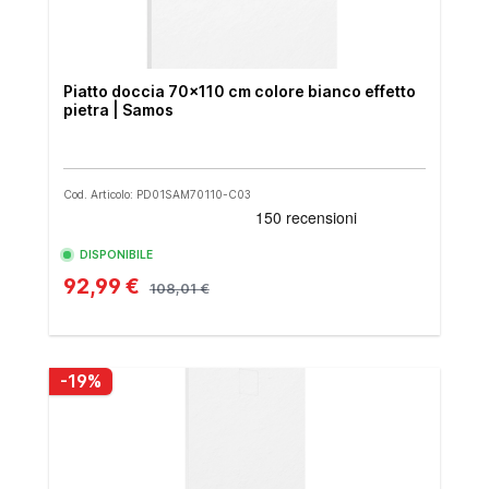
Piatto doccia 70x110 cm colore bianco effetto
pietra | Samos
Cod. Articolo: PD01SAM70110-C03
DISPONIBILE
92,99 €
108,01 €
-19%