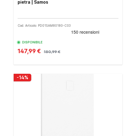
pietra | Samos
Cod. Articolo: PD01SAM80180-C03
DISPONIBILE
147,99 €
180,99 €
-14%