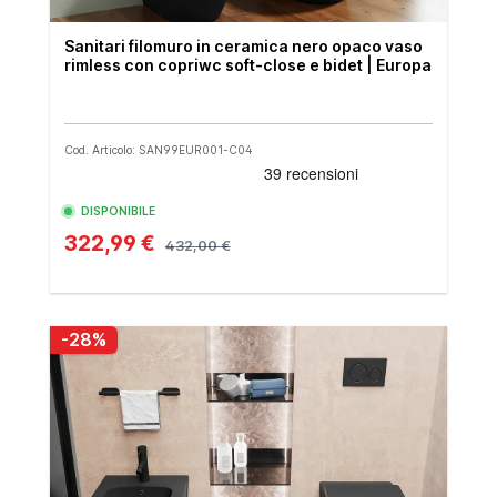
Sanitari filomuro in ceramica nero opaco vaso
rimless con copriwc soft-close e bidet | Europa
Cod. Articolo: SAN99EUR001-C04
DISPONIBILE
322,99 €
432,00 €
-28%