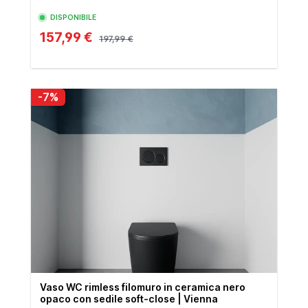
DISPONIBILE
157,99 €
197,99 €
-7%
Vaso WC rimless filomuro in ceramica nero
opaco con sedile soft-close | Vienna