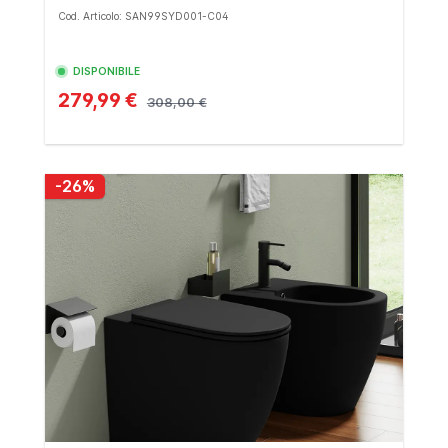
Cod. Articolo: SAN99SYD001-C04
DISPONIBILE
279,99 €
308,00 €
-26%