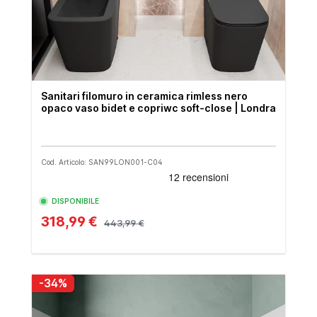
Sanitari filomuro in ceramica rimless nero
opaco vaso bidet e copriwc soft-close | Londra
Cod. Articolo: SAN99LON001-C04
DISPONIBILE
318,99 €
443,99 €
-34%