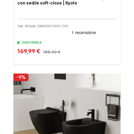
con sedile soft-close | Kyoto
Cod. Articolo: SAN02KYO001-C04
DISPONIBILE
169,99 €
188,00 €
-9%