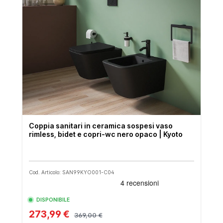
Coppia sanitari in ceramica sospesi vaso
rimless, bidet e copri-wc nero opaco | Kyoto
Cod. Articolo: SAN99KYO001-C04
DISPONIBILE
273,99 €
369,00 €