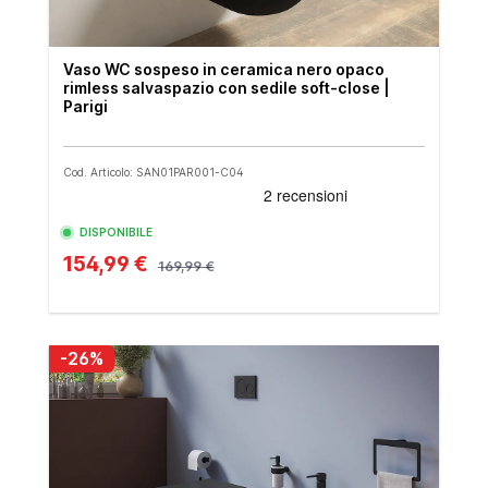
Vaso WC sospeso in ceramica nero opaco
rimless salvaspazio con sedile soft-close |
Parigi
Cod. Articolo: SAN01PAR001-C04
DISPONIBILE
154,99 €
169,99 €
-26%