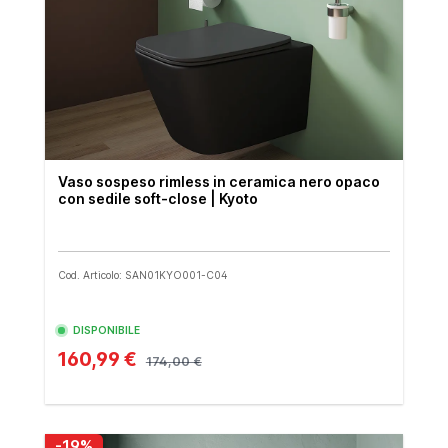
Vaso sospeso rimless in ceramica nero opaco
con sedile soft-close | Kyoto
Cod. Articolo: SAN01KYO001-C04
DISPONIBILE
160,99 €
174,00 €
-19%