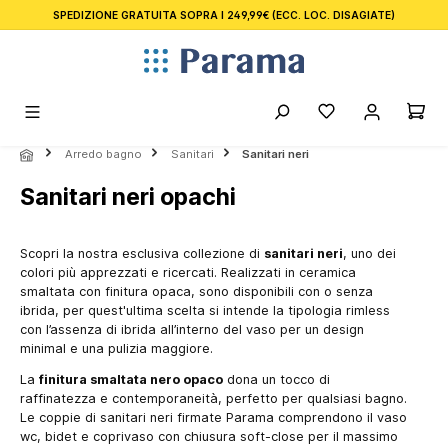
SPEDIZIONE GRATUITA SOPRA I 249,99€
(ECC. LOC. DISAGIATE)
nuto principale
Arredo bagno
Sanitari
Sanitari neri
Sanitari neri opachi
Scopri la nostra esclusiva collezione di
sanitari neri
, uno dei
colori più apprezzati e ricercati. Realizzati in ceramica
smaltata con finitura opaca, sono disponibili con o senza
ibrida, per quest'ultima scelta si intende la tipologia rimless
con l’assenza di ibrida all’interno del vaso per un design
minimal e una pulizia maggiore.
La
finitura smaltata nero opaco
dona un tocco di
raffinatezza e contemporaneità, perfetto per qualsiasi bagno.
Le coppie di sanitari neri firmate Parama comprendono il vaso
wc, bidet e coprivaso con chiusura soft-close per il massimo