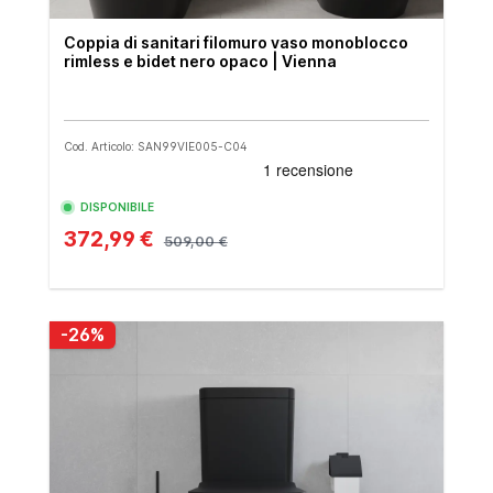
Coppia di sanitari filomuro vaso monoblocco
rimless e bidet nero opaco | Vienna
Cod. Articolo: SAN99VIE005-C04
DISPONIBILE
372,99 €
509,00 €
-26%