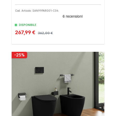
Cod. Articolo: SAN99PAR001-C04
DISPONIBILE
267,99 €
362,00 €
-25%