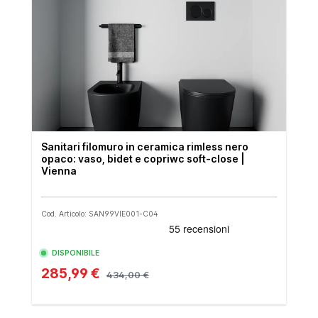
Sanitari filomuro in ceramica rimless nero
opaco: vaso, bidet e copriwc soft-close |
Vienna
Cod. Articolo: SAN99VIE001-C04
DISPONIBILE
285,99 €
434,00 €