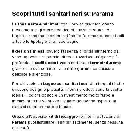
Scopri tutti i sanitari neri su Parama
Le linee
nette e minimali
con i loro colore nero opaco
riescomo a migliorare l’estitica di qualsiasi stanza da
bagno e rendono i sanitari raffinati e facilmente accostabili
a tutte le tipologie di arredo bagno.
Il
design rimless
, ovvero l’assenza di brida all’interno del
vaso agevola il risparmio idrico e favorisce un'igiene più
profonda. Il
sedile copri-wc
in materiale
termoindurente
grazie alle sue cerniere rallentate garantisce chiusure
delicate e silenziose.
Per chi vuole un
bagno con sanitari neri
di alta qualità che
uniscono design e praticità, i nostri prodotti sono la scelta
ideale. Il colore opaco è un rivestimento molto furbo e
intelligente che valorizza il valore del bagno rispetto ai
classici colori cromato o bianco.
Grazie all’apposito
kit di fissaggio
fornito in dotazione di
Parama puoi installare i sanitari facilmente, senza nessuna
difficoltà.