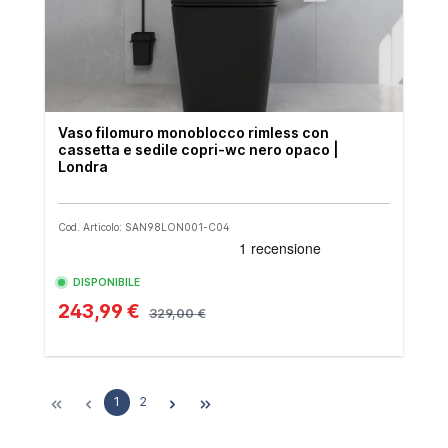
Vaso filomuro monoblocco rimless con
cassetta e sedile copri-wc nero opaco |
Londra
Cod. Articolo: SAN98LON001-C04
DISPONIBILE
243,99 €
329,00 €
1
2