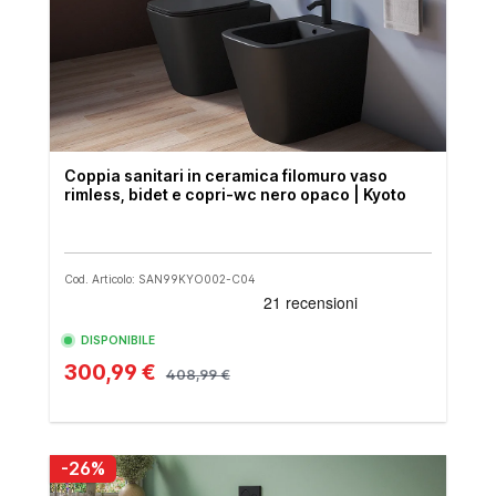
Coppia sanitari in ceramica filomuro vaso
rimless, bidet e copri-wc nero opaco | Kyoto
Cod. Articolo: SAN99KYO002-C04
DISPONIBILE
300,99 €
408,99 €
-26%