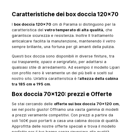
Caratteristiche dei box doccia 120x70
I
box doccia 120x70
cm di Parama si distinguono per la
caratteristica del
vetro temperato di alta qualità
, che
garantisce sicurezza e resistenza. Inoltre Il trattamento
anticalcare facilita la manutenzione, mantenendo il vetro
sempre brillante, una fortuna per gli amanti della pulizia.
Questi box doccia sono disponibili in diverse finiture, tra
cui
trasparente, opaco e serigrafato
, per adattarsi a
qualsiasi stile di arredamento. Ad esempio il modello Lipari
con profilo nero è veramente un dei più belli e scelti sul
nostro sito. Un’altra caratteristica è l’
altezza della cabina
tra 185 cm e 195 cm
.
Box doccia 70x120: prezzi e Offerte
Se stai cercando delle
offerte sui box doccia 70x120 cm
,
sei nel posto giusto! Offriamo una vasta gamma di modelli
a prezzi veramente competitivi. Con prezzi a partire da
soli 160€ puoi portarti a casa una cabina doccia di qualità.
Approfitta delle nostre offerte speciali e trova il modello
perfetto per il tuo bagno senza rinunciare alla qualità.