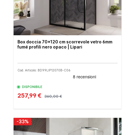
Box doccia 70x120 cm scorrevole vetro 6mm
fumé profili nero opaco | Lipari
Cod. Articolo: BD99LIP12070B-C06
DISPONIBILE
257,99 €
360,00 €
-33%