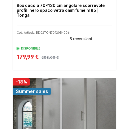
Box doccia 70x120 cm angolare scorrevole
profili nero opaco vetro 6mm fumè h185 |
Tonga
Cod. Articolo: BD02TON70120B-C06
DISPONIBILE
179,99 €
208,00 €
-18%
Summer sales