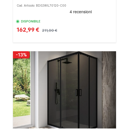
Cod. Articolo: BD02WIL70120-C00
DISPONIBILE
162,99 €
211,00 €
-13%