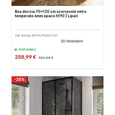
Box doccia 70x120 cm scorrevole vetro
temperato 6mm opaco h190 | Lipari
Cod. Articolo: BD99LIP12070-C01
DISPONIBILE
258,99 €
362,00 €
-28%