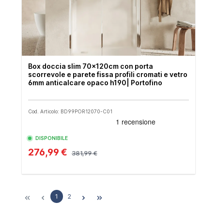
Box doccia slim 70x120cm con porta
scorrevole e parete fissa profili cromati e vetro
6mm anticalcare opaco h190| Portofino
Cod. Articolo: BD99POR12070-C01
DISPONIBILE
276,99 €
381,99 €
1
2