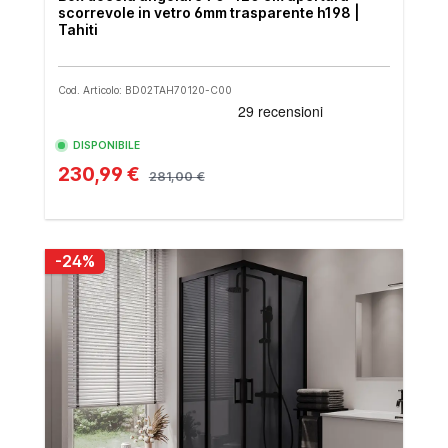
scorrevole in vetro 6mm trasparente h198 |
Tahiti
Cod. Articolo: BD02TAH70120-C00
DISPONIBILE
230,99 €
281,00 €
-24%