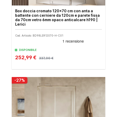
Box doccia cromato 120x70 cm con anta a
battente con cerniere da 120cm e parete fissa
da 70cm vetro 6mm opaco anticalcare h190 |
Lerici
Cod. Articolo: BD98LER12070-H-C01
DISPONIBILE
252,99 €
337,00 €
-27%