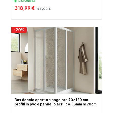
DISPONIBILE
318,99 €
411,00 €
-20%
Box doccia apertura angolare 70x120 cm
profili in pvc e pannello acrilico 1,8mm h190cm