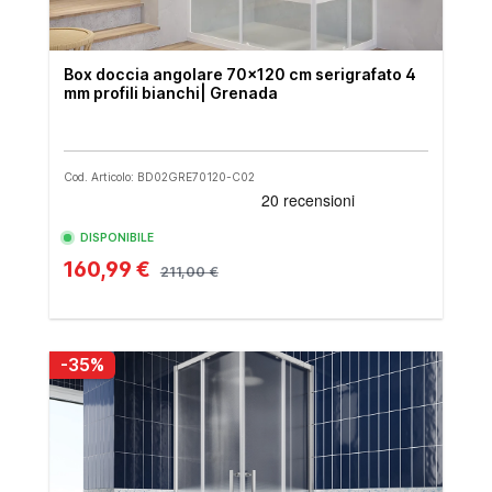
Box doccia angolare 70x120 cm serigrafato 4
mm profili bianchi| Grenada
Cod. Articolo: BD02GRE70120-C02
DISPONIBILE
160,99 €
211,00 €
-35%