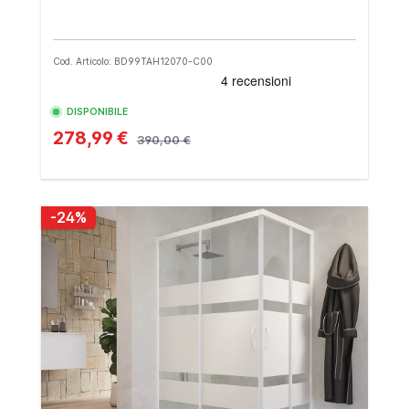
Cod. Articolo: BD99TAH12070-C00
DISPONIBILE
278,99 €
390,00 €
-24%