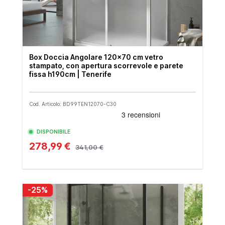
Box Doccia Angolare 120x70 cm vetro
stampato, con apertura scorrevole e parete
fissa h190cm | Tenerife
Cod. Articolo: BD99TEN12070-C30
DISPONIBILE
278,99 €
341,00 €
-25%