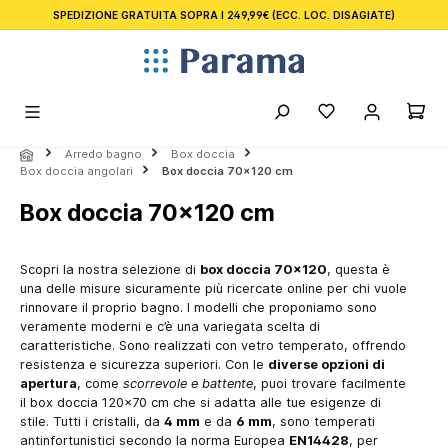
SPEDIZIONE GRATUITA SOPRA I 249,99€
(ECC. LOC. DISAGIATE)
nuto principale
Arredo bagno
Box doccia
Box doccia angolari
Box doccia 70x120 cm
Box doccia 70x120 cm
Scopri la nostra selezione di
box doccia 70x120
, questa è
una delle misure sicuramente più ricercate online per chi vuole
rinnovare il proprio bagno. I modelli che proponiamo sono
veramente moderni e c’è una variegata scelta di
caratteristiche. Sono realizzati con vetro temperato, offrendo
resistenza e sicurezza superiori. Con le
diverse opzioni di
apertura
, come
scorrevole e battente
, puoi trovare facilmente
il box doccia 120x70 cm che si adatta alle tue esigenze di
stile. Tutti i cristalli, da
4 mm
e da
6 mm
, sono temperati
antinfortunistici secondo la norma Europea
EN14428
, per