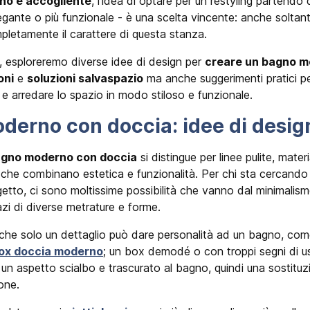
no e accogliente
, l'idea di optare per un restyling partendo 
egante o più funzionale - è una scelta vincente: anche solta
mpletamente il carattere di questa stanza.
o, esploreremo diverse idee di design per
creare un bagno m
oni
e
soluzioni salvaspazio
ma anche suggerimenti pratici pe
 e arredare lo spazio in modo stiloso e funzionale.
derno con doccia: idee di desig
bagno moderno con doccia
si distingue per linee pulite, materia
 che combinano estetica e funzionalità. Per chi sta cercando l
etto, ci sono moltissime possibilità che vanno dal minimalismo
zi di diverse metrature e forme.
he solo un dettaglio può dare personalità ad un bagno, co
ox doccia moderno
; un box demodé o con troppi segni di u
n aspetto scialbo e trascurato al bagno, quindi una sostitu
ione.