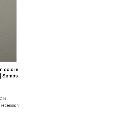
m colore
 | Samos
-C14