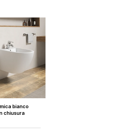
amica bianco
on chiusura