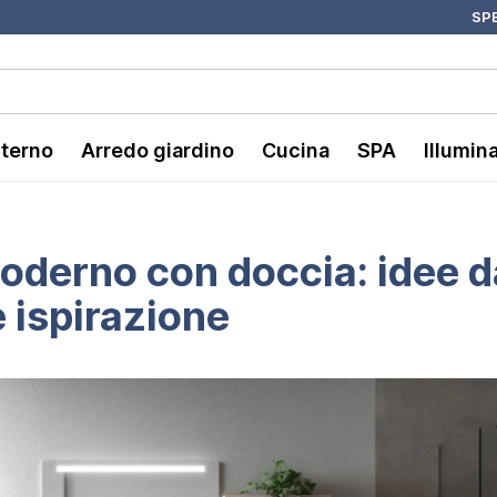
SPE
nterno
Arredo giardino
Cucina
SPA
Illumin
derno con doccia: idee d
 ispirazione