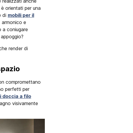
 e realizzati anche
 è orientati per una
 di
mobili per il
e armonico e
o a coniugare
a appoggio?
che render di
spazio
e non compromettano
o perfetti per
i doccia a filo
 bagno visivamente