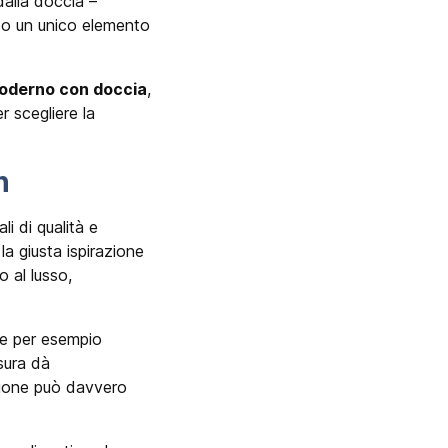
dalla doccia –
nto un unico elemento
oderno con doccia
,
r scegliere la
n
li di qualità e
a giusta ispirazione
 al lusso,
me per esempio
sura dà
zione può davvero