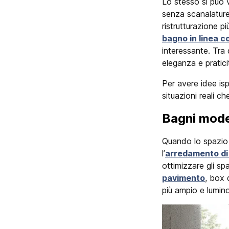
Lo stesso si può v
senza scanalature,
ristrutturazione pi
bagno in linea c
interessante. Tra
eleganza e pratic
Per avere idee isp
situazioni reali ch
Bagni moder
Quando lo spazio 
l’
arredamento di
ottimizzare gli sp
pavimento
, box 
più ampio e lumin