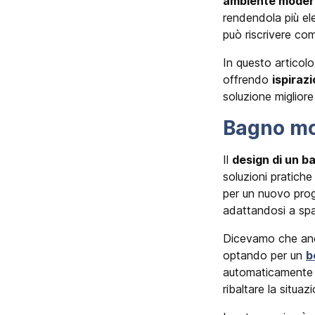
ambiente moder
rendendola più el
può riscrivere co
In questo articol
offrendo
ispirazi
soluzione migliore
Bagno mo
Il
design di un 
soluzioni pratiche
per un nuovo prog
adattandosi a spa
Dicevamo che anc
optando per un
b
automaticamente u
ribaltare la situaz