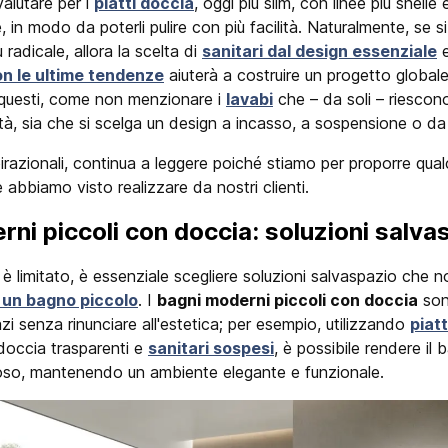
alutare per i
piatti doccia
, oggi più slim, con linee più snelle
 in modo da poterli pulire con più facilità. Naturalmente, se si
ù radicale, allora la scelta di
sanitari dal design essenziale
e
on le ultime tendenze
aiuterà a costruire un progetto global
 questi, come non menzionare i
lavabi
che – da soli – riescon
ità, sia che si scelga un design a incasso, a sospensione o d
irazionali, continua a leggere poiché stiamo per proporre qual
e abbiamo visto realizzare da nostri clienti.
ni piccoli con doccia: soluzioni salva
è limitato, è essenziale scegliere soluzioni salvaspazio ch
 un bagno piccolo
. I
bagni moderni piccoli con doccia
son
azi senza rinunciare all'estetica; per esempio, utilizzando
piatt
doccia trasparenti e
sanitari sospesi
, è possibile rendere il
oso, mantenendo un ambiente elegante e funzionale.